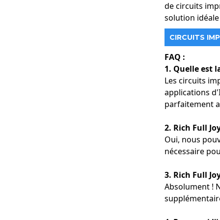
de circuits im
solution idéale
Contactez Rich F
Pour optimiser l
CIRCUITS IM
aujourd'hui. Spé
spécifiques de vo
FAQ :
1. Quelle est 
Les circuits i
applications d'
parfaitement a
2. Rich Full J
Oui, nous pouvo
nécessaire pou
3. Rich Full J
Absolument ! No
supplémentaire