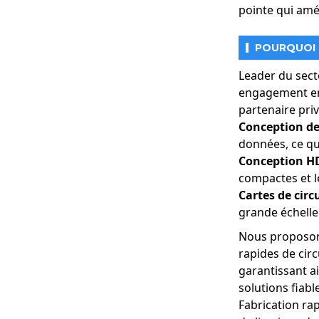
pointe qui amél
POURQUOI C
Leader du secte
engagement env
partenaire priv
Conception de 
données, ce qui
Conception HD
compactes et lé
Cartes de circ
grande échell
Nous proposons
3. Serveurs alime
rapides de circ
serveurs qui les
garantissant a
garantissent l'ef
solutions fiab
stockage des do
Fabrication rap