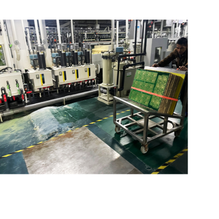
x robotisés, l'IA révolutionne les soins de santé. Les circuits
ité et puissance de calcul haute performance pour une
et l'automatisation industrielle pour la maintenance
de ces systèmes garantissent le traitement des données en
ir des données des capteurs.
es au développement de l'IA, permettant un large éventail
.
e 24 heures
ivrés exactement au moment voulu, afin que vous puissiez
son express international, nous vous garantissons que vos
er les coûts supplémentaires et bénéficier de prix