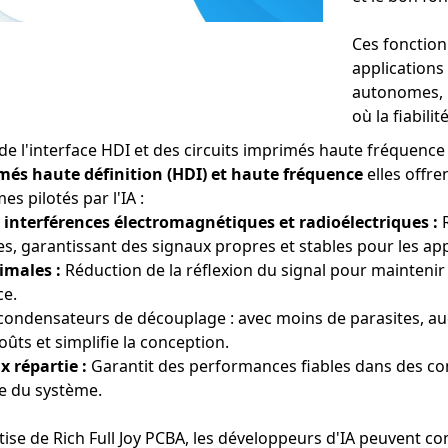
Ces fonction
applications
autonomes, le
où la fiabil
e l'interface HDI et des circuits imprimés haute fréquence d
més haute définition (HDI) et haute fréquence
elles offr
es pilotés par l'IA :
 interférences électromagnétiques et radioélectriques :
R
, garantissant des signaux propres et stables pour les appl
males :
Réduction de la réflexion du signal pour maintenir 
ce.
condensateurs de découplage : avec moins de parasites, a
coûts et simplifie la conception.
x répartie :
Garantit des performances fiables dans des con
le du système.
rtise de Rich Full Joy PCBA, les développeurs d'IA peuvent 