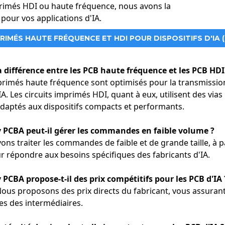
primés HDI ou haute fréquence, nous avons la
 pour vos applications d'IA.
ull Joy PCBA pour des PCB IA haute performance
es performances de vos appareils d'IA grâce à des circuits imprim
PRIMÉS HAUTE FRÉQUENCE ET HDI POUR DISPOSITIFS D'IA 
cialisés dans les circuits imprimés HDI et haute fréquence, nous
s applications d'IA.
la différence entre les PCB haute fréquence et les PCB HDI
mprimés haute fréquence sont optimisés pour la transmission 
IA. Les circuits imprimés HDI, quant à eux, utilisent des vias
daptés aux dispositifs compacts et performants.
oy PCBA peut-il gérer les commandes en faible volume ?
ns traiter les commandes de faible et de grande taille, à part
r répondre aux besoins spécifiques des fabricants d'IA.
oy PCBA propose-t-il des prix compétitifs pour les PCB d'IA 
us proposons des prix directs du fabricant, vous assurant a
s des intermédiaires.