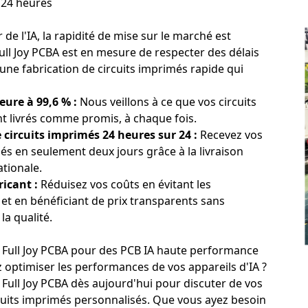
e 24 heures
IA pour la santé :
Des outils de diagnostic aux assistants chirurgicau
t essentiels aux dispositifs médicaux d'IA, car ils allient compac
es précise et en temps réel.
 de l'IA, la rapidité de mise sur le marché est
Full Joy PCBA est en mesure de respecter des délais
 industrielle :
L'IA est de plus en plus utilisée dans la production 
une fabrication de circuits imprimés rapide qui
optimisation des processus. Les circuits imprimés haute fréquence 
ettant aux machines de prendre des décisions intelligentes à part
eure à 99,6 % :
Nous veillons à ce que vos circuits
t livrés comme promis, à chaque fois.
es circuits imprimés haute fréquence et HDI les rend indispensabl
 circuits imprimés 24 heures sur 24 :
Recevez vos
cessitant des conceptions de circuits rapides, fiables et compactes
és en seulement deux jours grâce à la livraison
ationale.
bricant :
Réduisez vos coûts en évitant les
de de circuits imprimés pour appareils d'IA – Délai de livraison d
 et en bénéficiant de prix transparents sans
a qualité.
re à 99,6 % :
Nous veillons à ce que vos circuits imprimés soient l
 Full Joy PCBA pour des PCB IA haute performance
ais.
ircuits imprimés 24 heures sur 24 :
Grâce à notre service de livrai
 optimiser les performances de vos appareils d'IA ?
s IA arriveront en seulement deux jours.
 Full Joy PCBA dès aujourd'hui pour discuter de vos
cant :
En travaillant directement avec le fabricant, vous pouvez évit
cuits imprimés personnalisés. Que vous ayez besoin
compétitifs sans compromettre la qualité.