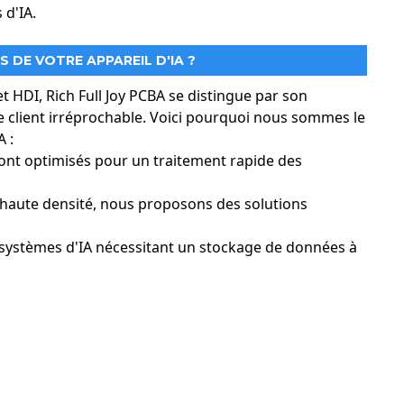
 d'IA.
 DE VOTRE APPAREIL D'IA ?
t HDI, Rich Full Joy PCBA se distingue par son
ce client irréprochable. Voici pourquoi nous sommes le
A :
ont optimisés pour un traitement rapide des
 haute densité, nous proposons des solutions
 systèmes d'IA nécessitant un stockage de données à
ls complexes et un stockage de données important. Les
nées. Les circuits imprimés HDI haute performance
frant ainsi des solutions fiables de transmission et de