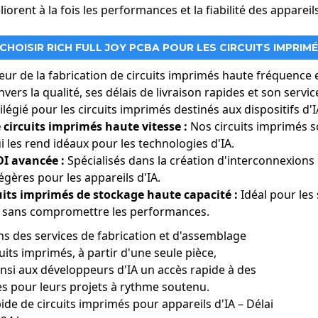
iorent à la fois les performances et la fiabilité des appareils
HOISIR RICH FULL JOY PCBA POUR LES CIRCUITS IMPRIMÉS
ur de la fabrication de circuits imprimés haute fréquence e
ers la qualité, ses délais de livraison rapides et son servi
ilégié pour les circuits imprimés destinés aux dispositifs d'I
circuits imprimés haute vitesse :
Nos circuits imprimés s
 les rend idéaux pour les technologies d'IA.
I avancée :
Spécialisés dans la création d'interconnexions
gères pour les appareils d'IA.
uits imprimés de stockage haute capacité :
Idéal pour les
e sans compromettre les performances.
 des services de fabrication et d'assemblage
ntés par l'IA :
Les applications d'IA impliquent souvent des calcu
uits imprimés, à partir d'une seule pièce,
 exécutent doivent gérer efficacement de vastes quantités de don
insi aux développeurs d'IA un accès rapide à des
ficacité des serveurs d'IA même sous forte charge de traitement, of
les pour leurs projets à rythme soutenu.
nnées.
ide de circuits imprimés pour appareils d'IA – Délai