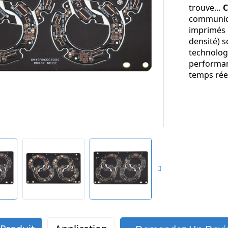
trouve…
C
communica
imprimés 
densité) 
technologie
performan
temps réel 