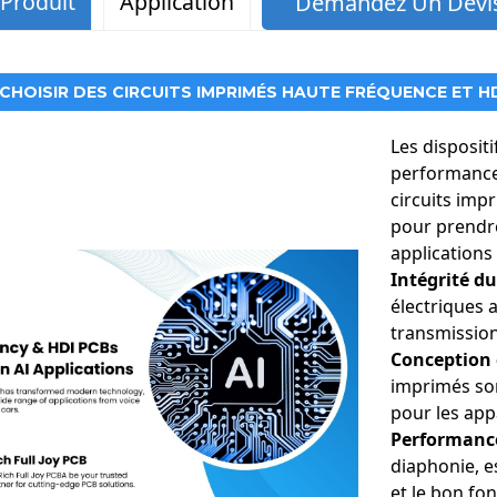
 Produit
Application
Demandez Un Devis
HOISIR DES CIRCUITS IMPRIMÉS HAUTE FRÉQUENCE ET HD
tonomes :
Les dispositi
performances
circuits imp
pour prendre
lligents :
applications
Intégrité du
électriques a
transmission
Conception
imprimés sont
pour les appa
Performance
diaphonie, e
et le bon fo