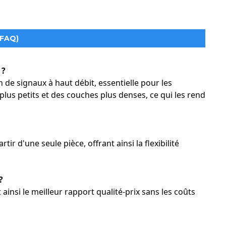
és haute performance, contactez Rich Full Joy PCBA dès
(FAQ)
 proposons des solutions sur mesure adaptées aux besoins
 ?
de signaux à haut débit, essentielle pour les
 plus petits et des couches plus denses, ce qui les rend
ir d'une seule pièce, offrant ainsi la flexibilité
?
insi le meilleur rapport qualité-prix sans les coûts