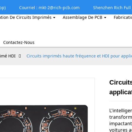
pp)
Courriel : mkt-2@rich-pcb.com
Shenzhen Rich Full J
ation De Circuits Imprimés
Assemblage De PCB
Fabricati
Contactez-Nous
rimé HDI
Circuits imprimés haute fréquence et HDI pour applic
Circuit
applica
L'intellige
transform
impactant
voitures 