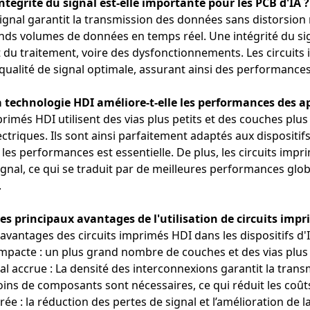
intégrité du signal est-elle importante pour les PCB d'IA ?
signal garantit la transmission des données sans distorsion ni
ands volumes de données en temps réel. Une intégrité du sig
 du traitement, voire des dysfonctionnements. Les circuit
ualité de signal optimale, assurant ainsi des performances 
technologie HDI améliore-t-elle les performances des ap
primés HDI utilisent des vias plus petits et des couches pl
ctriques. Ils sont ainsi parfaitement adaptés aux dispositifs
es performances est essentielle. De plus, les circuits impri
signal, ce qui se traduit par de meilleures performances glo
.
les principaux avantages de l'utilisation de circuits impr
avantages des circuits imprimés HDI dans les dispositifs d'I
pacte : un plus grand nombre de couches et des vias plus 
al accrue : La densité des interconnexions garantit la trans
oins de composants sont nécessaires, ce qui réduit les coût
orée : la réduction des pertes de signal et l’amélioration d