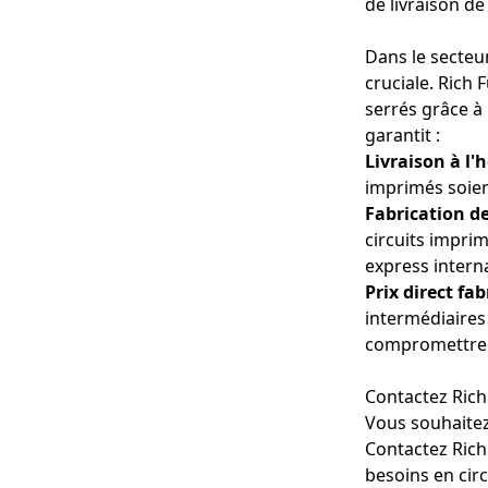
de livraison d
4. Dispositifs d'
imprimés HDI son
analyse de donné
Dans le secteur
cruciale. Rich 
5. Systèmes d'IA
serrés grâce à 
prédictive et l'
garantit :
temps réel, perm
Livraison à l'h
imprimés soien
La polyvalence d
Fabrication de
d'applications né
circuits imprim
express intern
Prix ​​direct fa
Fabrication rapi
intermédiaires
compromettre l
Livraison à l'heu
Contactez Rich
respecter vos dél
Fabrication de c
Vous souhaitez
circuits imprimé
Contactez Rich
Prix ​​direct fabri
besoins en cir
transparents et 