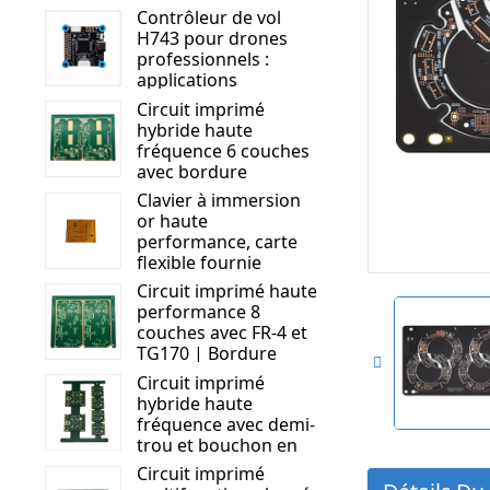
Contrôleur de vol
H743 pour drones
professionnels :
applications
d’inspection, de
Circuit imprimé
sécurité et de gestion
hybride haute
du trafic.
fréquence 6 couches
avec bordure
métallique | Rogers
Clavier à immersion
RO4350B + S1000 - 2M
or haute
| Circuit imprimé
performance, carte
haute performance
flexible fournie
Circuit imprimé haute
performance 8
couches avec FR-4 et
TG170 | Bordure
métallique et trous
Circuit imprimé
pour bouchons de
hybride haute
masque de soudure |
fréquence avec demi-
Solution de circuit
trou et bouchon en
avancée
résine | Optimisé
Circuit imprimé
pour les applications