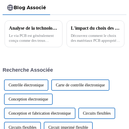
optimales
Blog Associé
Analyse de la technologie de perçage arrière dans la conception de circuits imprimés à grande vitesse
L'impact du choix des matériaux sur la fiabilité des circuits imprimés : Focus sur le Rogers 4350B
Le via PCB est généralement
Découvrez comment le choix
conçu comme des trous
des matériaux PCB appropriés,
traversants (de la surface
comme le Rogers 4350B,
supérieure à la couche
améliore la fiabilité des PCB
inférieure). Lorsque la ligne
haute fréquence. Découvrez les
PCB reliant le via est
propriétés, les applications et
acheminée plus près de la
les avantages clés pour des
Recherche Associée
couche supérieure, une
performances optimales.
bifurcation « stub » se produit
...
Contrôle électronique
Carte de contrôle électronique
Conception électronique
Conception et fabrication électronique
Circuits flexibles
Circuits flexibles
Circuit imprimé flexible