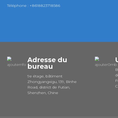
Téléphone : +8618823718586
Adresse du
bureau
B
d
9e étage, bâtiment
F
Zhongyangxigu, 139, Binhe
C
Road, district de Futian,
Shenzhen, Chine