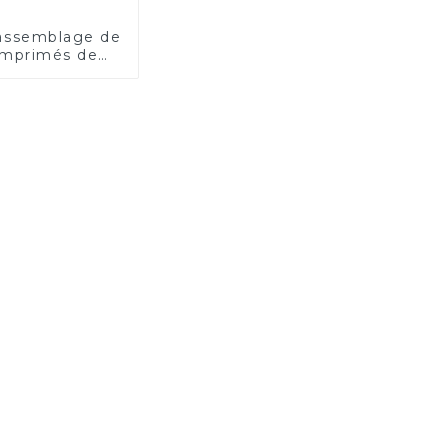
'assemblage de
 imprimés de
ualité pour
e industriel