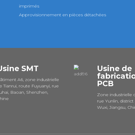
imprimés
Approvisionnement en pièces détachées
Usine SMT
Usine de
fabricati
âtiment A6, zone industrielle
PCB
e Tianrui, route Fuyuanyi, rue
uhai, Baoan, Shenzhen,
Zone industrielle 
hine
rue Yunlin, district
Wuxi, Jiangsu, Ch