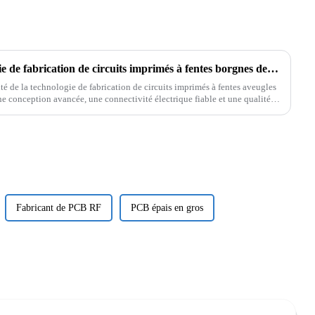
Haute fiabilité de la technologie de fabrication de circuits imprimés à fentes borgnes de Rich Full Joy : aspects clés des circuits imprimés HDI, micro-ondes, haute fréquence et RF
té de la technologie de fabrication de circuits imprimés à fentes aveugles
ne conception avancée, une connectivité électrique fiable et une qualité
Fabricant de PCB RF
PCB épais en gros