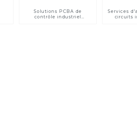
Solutions PCBA de
Services d
contrôle industriel
circuits
personnalisées d'un
haute q
fabricant leader
contrôl