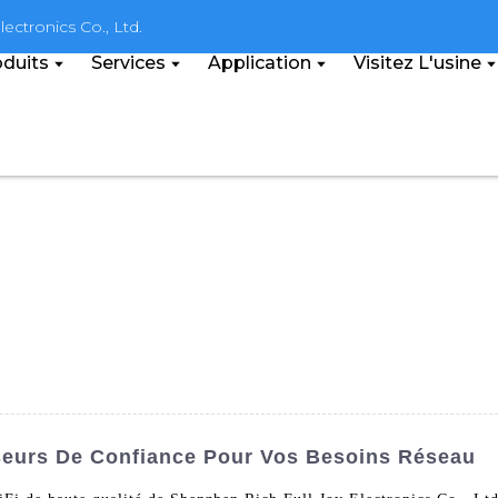
ectronics Co., Ltd.
duits
Services
Application
Visitez L'usine
seurs De Confiance Pour Vos Besoins Réseau