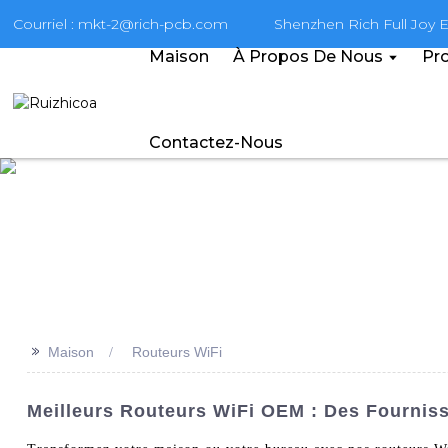
Courriel : mkt-2@rich-pcb.com
Shenzhen Rich Full Joy El
Maison
À Propos De Nous
Pro
Contactez-Nous
>>
Maison
Routeurs WiFi
Meilleurs Routeurs WiFi OEM : Des Fournis