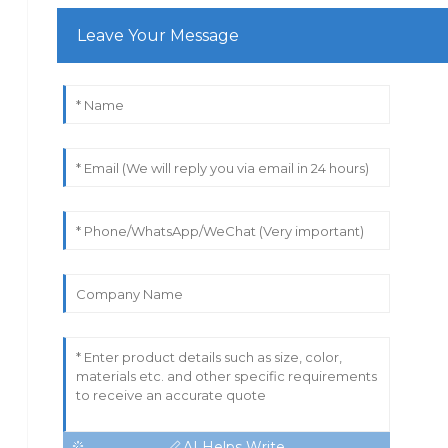
Leave Your Message
AI Helps Write