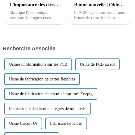
L'importance des circuits imprimés haute fréquence dans la fabrication de produits électroniques
Bonne nouvelle | Obtention d'un brevet pour un dispositif de traitement de matériaux PCB à haute fréquence par gravure laser à froid
Alors que l'électronique
Le PCB, également connu sous
continue de progresser en
le nom de carte de circuit
complexité et d'exiger des
imprimé, est un composant
débits de transmission de
électronique important qui
signaux plus rapides, les
prend en charge les composants
circuits imprimés haute
électroniques et sert de support
fréquence sont devenus un
aux connexions électriques. En
Recherche Associée
composant crucial dans le
raison de son utilisation de...
développement d'applications
hautes performances...
Usines d'informations sur les PCB
Usine de PCB au sol
Usine de fabrication de cartes flexibles
Usine de fabrication de circuits imprimés Enepig
Fournisseurs de circuits intégrés de minuterie
Usine Circuit Us
Fabricant de Kicad