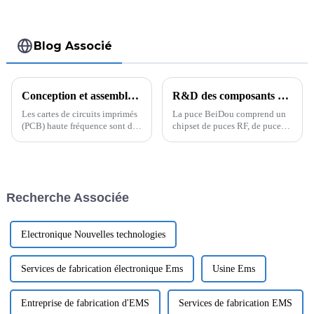
Blog Associé
Conception et assemblage de circuits imprimés haute fréquence : matériaux clés
R&D des composants de montage de puces Beidou
Les cartes de circuits imprimés
La puce BeiDou comprend un
(PCB) haute fréquence sont des
chipset de puces RF, de puces
composants essentiels dans une
de bande de base et de
gamme d'applications,
microprocesseurs. Les
notamment les
équipements concernés
télécommunications, les
peuvent recevoir les signaux
systèmes radar, la
transmis par les satellites
Recherche Associée
communication sans fil et le
BeiDou via la puce BeiDou,
traitement de données à grande
complétant ainsi...
vitesse.
Electronique Nouvelles technologies
Services de fabrication électronique Ems
Usine Ems
Entreprise de fabrication d'EMS
Services de fabrication EMS