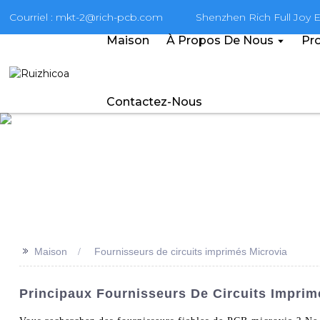
Courriel : mkt-2@rich-pcb.com
Shenzhen Rich Full Joy El
Maison
À Propos De Nous
Pro
Contactez-Nous
>>
Maison
Fournisseurs de circuits imprimés Microvia
Principaux Fournisseurs De Circuits Impri