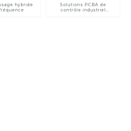
ssage hybride
Solutions PCBA de
fréquence
contrôle industriel
personnalisées d'un
fabricant leader