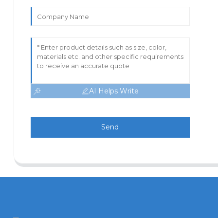
AI Helps Write
Send