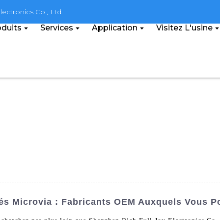
ectronics Co., Ltd.
duits
Services
Application
Visitez L'usine
més Microvia : Fabricants OEM Auxquels Vous P