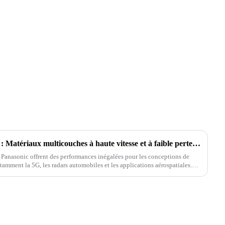
Panasonic M6, R5775, R5670 : Matériaux multicouches à haute vitesse et à faible perte pour les circuits imprimés RF et haute fréquence de nouvelle génération
anasonic offrent des performances inégalées pour les conceptions de
tamment la 5G, les radars automobiles et les applications aérospatiales.
és à faible perte et à grande vitesse sont si performants.