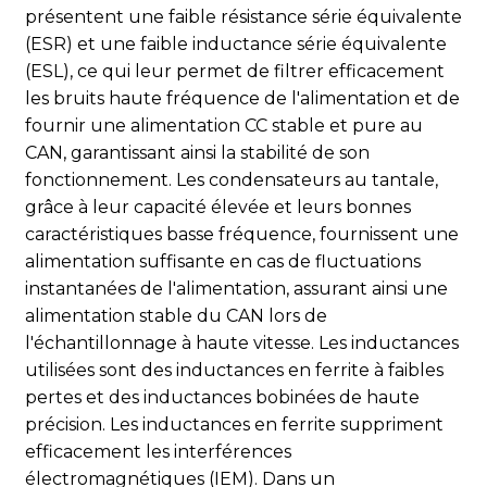
présentent une faible résistance série équivalente
composants sélectionnés fonctionnent normalement dans
une plage de températures allant de -40 °C à 85 °C et dans
(ESR) et une faible inductance série équivalente
un environnement à humidité relative de 5 % à 95 % (sans
(ESL), ce qui leur permet de filtrer efficacement
condensation). L'ensemble du module bénéficie d'une
les bruits haute fréquence de l'alimentation et de
conception et d'un traitement spécifiques garantissant son
fournir une alimentation CC stable et pure au
étanchéité à l'humidité, à la poussière et aux vibrations. Il
CAN, garantissant ainsi la stabilité de son
résiste ainsi efficacement aux influences de la poussière,
fonctionnement. Les condensateurs au tantale,
de l'humidité et des vibrations en milieu industriel et
assure une performance stable du système d'acquisition de
grâce à leur capacité élevée et leurs bonnes
données, même dans des environnements de travail
caractéristiques basse fréquence, fournissent une
difficiles.
alimentation suffisante en cas de fluctuations
instantanées de l'alimentation, assurant ainsi une
Conception à haute efficacité et économe en énergie : à
alimentation stable du CAN lors de
l'avant-garde de la nouvelle tendance en matière
d'économie d'énergie dans l'acquisition de données
l'échantillonnage à haute vitesse. Les inductances
Les convertisseurs analogique-numérique (CAN) hautes
utilisées sont des inductances en ferrite à faibles
performances et les autres composants bénéficient de
pertes et des inductances bobinées de haute
procédés de fabrication avancés et présentent une faible
précision. Les inductances en ferrite suppriment
consommation d'énergie. Grâce à une conception de circuit
efficacement les interférences
et une sélection de composants optimisées, la carte PCBA
ajuste intelligemment la consommation d'énergie selon les
électromagnétiques (IEM). Dans un