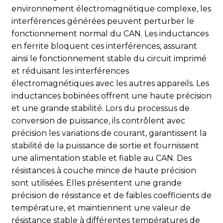
différents modes de fonctionnement. Tout en répondant
environnement électromagnétique complexe, les
aux exigences d'acquisition de données à haute vitesse,
interférences générées peuvent perturber le
elle minimise sa propre consommation énergétique,
fonctionnement normal du CAN. Les inductances
améliore l'efficacité énergétique, réduit les coûts
en ferrite bloquent ces interférences, assurant
d'exploitation à long terme et s'inscrit dans la tendance
actuelle des économies d'énergie.
ainsi le fonctionnement stable du circuit imprimé
et réduisant les interférences
Service de personnalisation flexible : Création de
électromagnétiques avec les autres appareils. Les
solutions d’acquisition de données exclusives
inductances bobinées offrent une haute précision
Nous disposons d'une équipe R&D professionnelle capable
et une grande stabilité. Lors du processus de
de concevoir des solutions sur mesure répondant aux
conversion de puissance, ils contrôlent avec
besoins variés de nos clients. Qu'il s'agisse de paramètres
techniques tels que le nombre de canaux, la fréquence
précision les variations de courant, garantissent la
d'échantillonnage et la résolution, ou d'aspects comme la
stabilité de la puissance de sortie et fournissent
taille du module et le type d'interface, nous pouvons
une alimentation stable et fiable au CAN. Des
adapter les solutions PCBA de cartes filles AD FMC
résistances à couche mince de haute précision
multicanaux haute vitesse les plus pertinentes aux
sont utilisées. Elles présentent une grande
scénarios d'application et aux caractéristiques techniques,
afin de satisfaire les exigences spécifiques de chaque
précision de résistance et de faibles coefficients de
projet et client.
température, et maintiennent une valeur de
résistance stable à différentes températures de