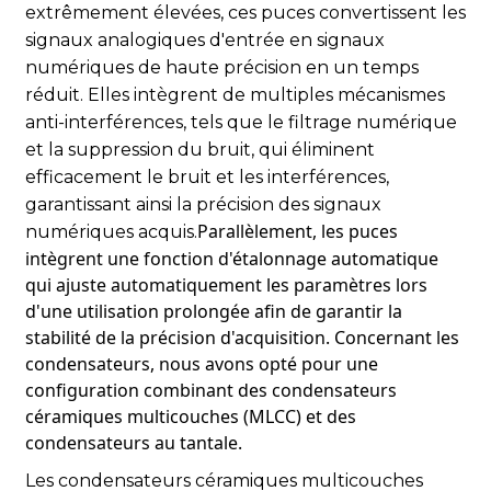
céramiques multicouches à faible ESR associés à des
extrêmement élevées, ces puces convertissent les
condensateurs au tantale de haute capacité, afin de
signaux analogiques d'entrée en signaux
garantir une alimentation électrique pure et stable et de
numériques de haute précision en un temps
réduire les interférences dues à l'ondulation. Des
inductances en ferrite à haute perméabilité magnétique et
réduit. Elles intègrent de multiples mécanismes
des inductances bobinées de haute précision suppriment
anti-interférences, tels que le filtrage numérique
les interférences électromagnétiques et renforcent la
et la suppression du bruit, qui éliminent
robustesse du circuit face aux perturbations.
efficacement le bruit et les interférences,
Parallèlement, grâce à un processus de contrôle qualité
garantissant ainsi la précision des signaux
rigoureux, incluant des inspections AOI et aux rayons X de
Parallèlement, les puces
numériques acquis.
pointe, ainsi que des tests fonctionnels et de vieillissement
simulant les conditions réelles d'utilisation, la carte PCBA
intègrent une fonction d'étalonnage automatique
fonctionne de manière stable et fiable dans des
qui ajuste automatiquement les paramètres lors
environnements complexes et lors d'opérations de longue
d'une utilisation prolongée afin de garantir la
durée, prolongeant considérablement la durée de
stabilité de la précision d'acquisition. Concernant les
fonctionnement sans panne du système d'acquisition de
condensateurs, nous avons opté pour une
données.
configuration combinant des condensateurs
Excellente adaptabilité environnementale :
céramiques multicouches (MLCC) et des
capacité à s'adapter facilement aux
condensateurs au tantale.
environnements de travail complexes
La complexité de l'environnement d'acquisition de données
Les condensateurs céramiques multicouches
est pleinement prise en compte lors de la conception. Les