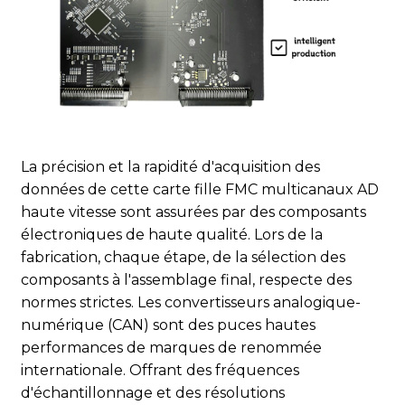
Acquisition ultra-rapide et de haute précision : une
base précise pour le traitement des données
Grâce à l'utilisation de convertisseurs analogique-
numérique (CAN) haute performance, plusieurs signaux
analogiques peuvent être acquis simultanément à une
La précision et la rapidité d'acquisition des
fréquence d'échantillonnage et une résolution
données de cette carte fille FMC multicanaux AD
extrêmement élevées. Qu'il s'agisse d'un signal à variation
haute vitesse sont assurées par des composants
rapide ou d'un signal faible, il peut être converti avec
électroniques de haute qualité. Lors de la
précision en un signal numérique, fournissant ainsi une
base de données précise pour le traitement et l'analyse
fabrication, chaque étape, de la sélection des
ultérieurs, et répondant efficacement aux exigences
composants à l'assemblage final, respecte des
d'acquisition de données à haute vitesse.
normes strictes. Les convertisseurs analogique-
numérique (CAN) sont des puces hautes
Excellente stabilité et fiabilité : Garantir une acquisition
performances de marques de renommée
de données continue et stable
Des composants électroniques de haute qualité sont
internationale. Offrant des fréquences
soigneusement sélectionnés, tels que des condensateurs
d'échantillonnage et des résolutions