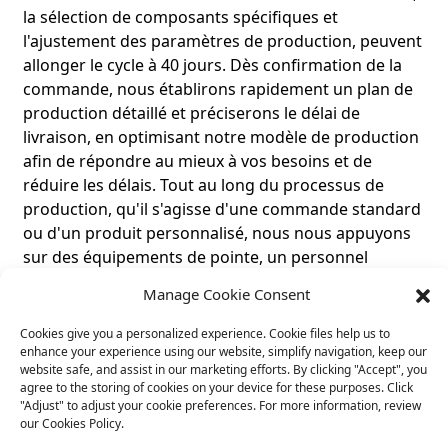
la sélection de composants spécifiques et
l'ajustement des paramètres de production, peuvent
allonger le cycle à 40 jours. Dès confirmation de la
commande, nous établirons rapidement un plan de
production détaillé et préciserons le délai de
livraison, en optimisant notre modèle de production
afin de répondre au mieux à vos besoins et de
réduire les délais. Tout au long du processus de
production, qu'il s'agisse d'une commande standard
ou d'un produit personnalisé, nous nous appuyons
sur des équipements de pointe, un personnel
qualifié et un processus d'assemblage de circuits
Manage Cookie Consent
imprimés performant pour garantir une livraison
dans les délais.
Cookies give you a personalized experience. Cookie files help us to
enhance your experience using our website, simplify navigation, keep our
website safe, and assist in our marketing efforts. By clicking "Accept", you
Le produit prend-il en charge la conception
agree to the storing of cookies on your device for these purposes. Click
personnalisée ?
"Adjust" to adjust your cookie preferences. For more information, review
Réponse : Bien sûr. Notre équipe R&D
our Cookies Policy.