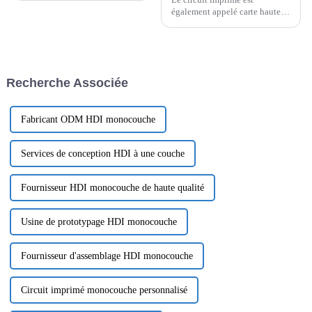
également appelé carte haute
fréquence, PCB en cuivre épais,
carte d'impédance, carte de
circuit imprimé ultra-mince,
carte de circuit imprimé, etc. Le
circuit imprimé rend le circuit
Recherche Associée
miniaturisé et intuitif, ...
Fabricant ODM HDI monocouche
Services de conception HDI à une couche
Fournisseur HDI monocouche de haute qualité
Usine de prototypage HDI monocouche
Fournisseur d'assemblage HDI monocouche
Circuit imprimé monocouche personnalisé