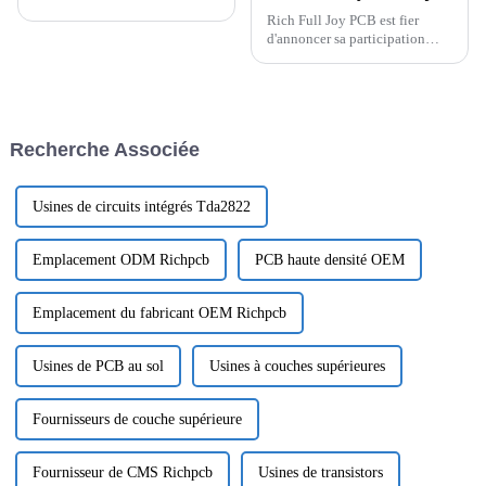
Rich Full Joy PCB est fier
d'annoncer sa participation
stratégique à la première plate-
forme aérospatiale
transfrontalière à guichet
unique de Chine, aux côtés
d'autres partenaires de premier
Recherche Associée
plan de l'industrie aérospatiale.
Cette plate-forme
révolutionnaire...
Usines de circuits intégrés Tda2822
Emplacement ODM Richpcb
PCB haute densité OEM
Emplacement du fabricant OEM Richpcb
Usines de PCB au sol
Usines à couches supérieures
Fournisseurs de couche supérieure
Fournisseur de CMS Richpcb
Usines de transistors