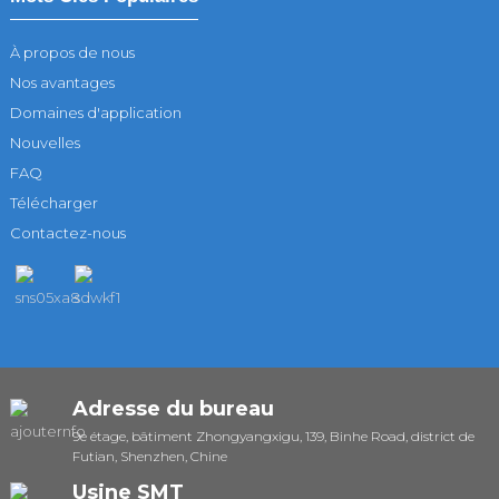
À propos de nous
Nos avantages
Domaines d'application
Nouvelles
FAQ
Télécharger
Contactez-nous
Adresse du bureau
9e étage, bâtiment Zhongyangxigu, 139, Binhe Road, district de
Futian, Shenzhen, Chine
Usine SMT