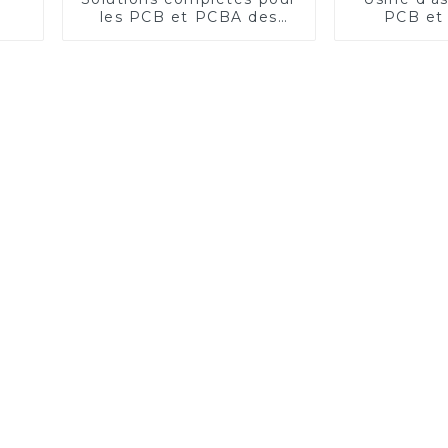
les PCB et PCBA des
PCB et 
tensiomètres médicaux
imprimés
militaire 
PCBA hau