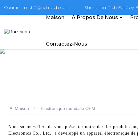
Courriel : mkt-2@rich-pcb.com
Shenzhen Rich Full Joy El
Maison
À Propos De Nous
Pro
Contactez-Nous
>>
Maison
Électronique mondiale OEM
Nous sommes fiers de vous présenter notre dernier produit con
Electronics Co., Ltd., a développé un appareil électronique de 