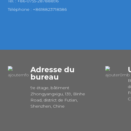
Tél. : +86-0755-28788896
Téléphone : +8618823718586
Adresse du
bureau
B
d
9e étage, bâtiment
F
Zhongyangxigu, 139, Binhe
C
Road, district de Futian,
Shenzhen, Chine