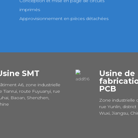
Conception et mise en page de circuits
imprimés
Approvisionnement en pièces détachées
Usine SMT
Usine de
fabricati
âtiment A6, zone industrielle
PCB
e Tianrui, route Fuyuanyi, rue
uhai, Baoan, Shenzhen,
Zone industrielle 
hine
rue Yunlin, district
Wuxi, Jiangsu, Ch