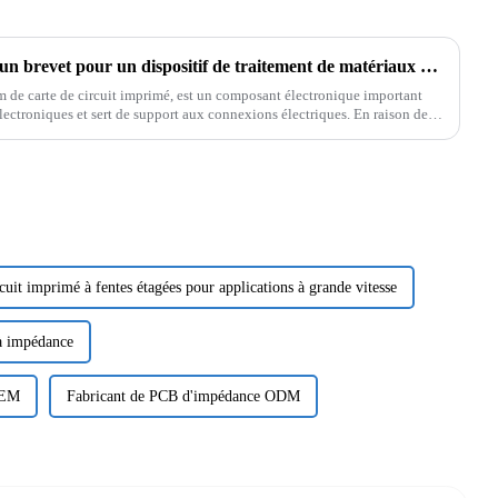
Bonne nouvelle | Obtention d'un brevet pour un dispositif de traitement de matériaux PCB à haute fréquence par gravure laser à froid
de carte de circuit imprimé, est un composant électronique important
ectroniques et sert de support aux connexions électriques. En raison de
cuit imprimé à fentes étagées pour applications à grande vitesse
 à impédance
OEM
Fabricant de PCB d'impédance ODM