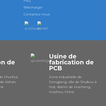
FAQ
Télécharger
Contactez-nous
Usine de
on de
fabrication de
PCB
de Chunhui,
Zone industrielle de
 de Xishan,
Dongjiang, ville de Shuikou à
ine
l'est, district de Huicheng,
Huizhou, Chine