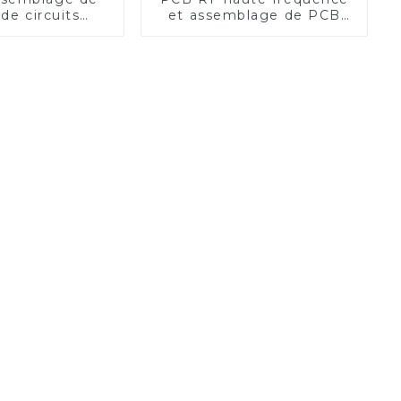
de circuits
et assemblage de PCB
 de qualité
pour l'électronique
| Fabricant de
avancée
te fréquence