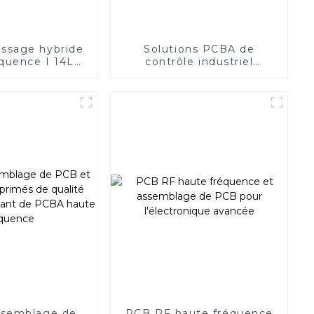
ssage hybride
Solutions PCBA de
quence I 14L
contrôle industriel
édance
personnalisées d'un
fabricant leader
ssemblage de
PCB RF haute fréquence