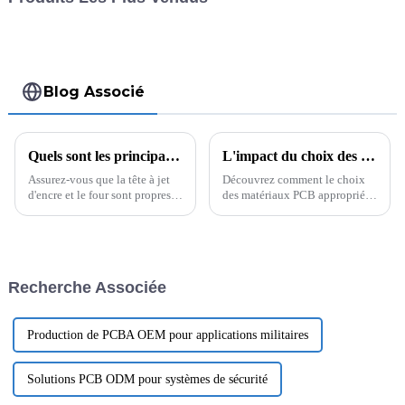
Blog Associé
Quels sont les principaux principes de fonctionnement et paramètres techniques du séchage post-jet d’encre sur PCB pour réduire les défauts ?
L'impact du choix des matériaux sur la fiabilité des circuits imprimés : Focus sur le Rogers 4350B
Assurez-vous que la tête à jet
Découvrez comment le choix
d'encre et le four sont propres et
des matériaux PCB appropriés,
exempts de contaminants.
comme le Rogers 4350B,
Vérifiez que tous les
améliore la fiabilité des PCB
composants fonctionnent
haute fréquence. Découvrez les
correctement.
propriétés, les applications et
les avantages clés pour des
Recherche Associée
performances optimales.
Production de PCBA OEM pour applications militaires
Solutions PCB ODM pour systèmes de sécurité