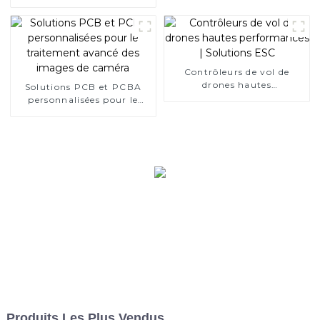
mondial de PCBA axé sur
l'intelligence artificielle
depuis 15 ans
Contrôleurs de vol de
drones hautes
Solutions PCB et PCBA
performances | Solutions
personnalisées pour le
ESC
traitement avancé des
images de caméra
Produits Les Plus Vendus