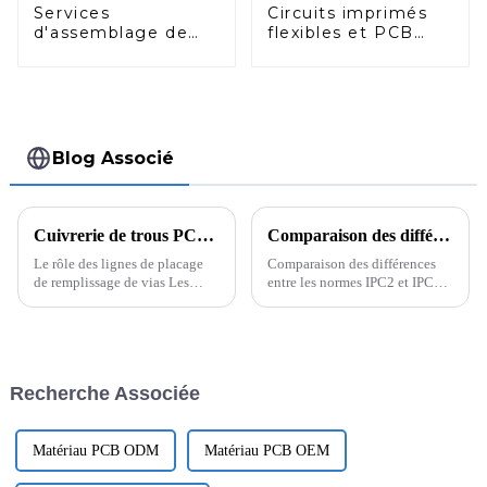
Services
Circuits imprimés
d'assemblage de
flexibles et PCB
circuits imprimés
rigides-flexibles |
de haute qualité
Fabricants de PCB
pour contrôle
rigides-flexibles
industriel
multicouches
Blog Associé
Cuivrerie de trous PCB - Lignes de placage de remplissage de vias
Comparaison des différences entre les normes IPC2 et IPC3
Le rôle des lignes de placage
Comparaison des différences
de remplissage de vias Les
entre les normes IPC2 et IPC3
lignes de placage de
pour les PCB automobiles : Le
remplissage de vias sont
niveau IPC reflète le niveau de
cruciales dans le processus de
qualité de chaque type de
fabrication de PCB,
circuit imprimé et de certains
garantissant la fonctionnalité et
fabricants électroniques...
Recherche Associée
la fiabilité des appareils
électroniques.
Matériau PCB ODM
Matériau PCB OEM