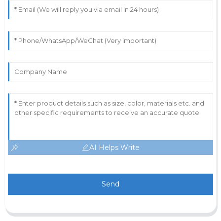
AI Helps Write
Send