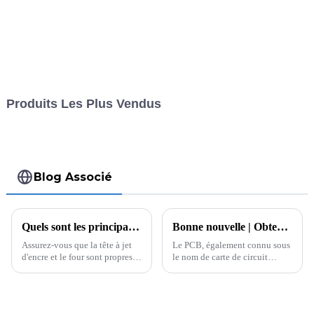
Produits Les Plus Vendus
Blog Associé
Quels sont les principaux principes de fonctionnement et paramètres techniques du séchage post-jet d’encre sur PCB pour réduire les défauts ?
Bonne nouvelle | Obtention d'un brevet pour un dispositif de traitement de matériaux PCB à haute fréquence par gravure laser à froid
Assurez-vous que la tête à jet
Le PCB, également connu sous
d'encre et le four sont propres et
le nom de carte de circuit
exempts de contaminants.
imprimé, est un composant
Vérifiez que tous les
électronique important qui
composants fonctionnent
prend en charge les composants
correctement.
électroniques et sert de support