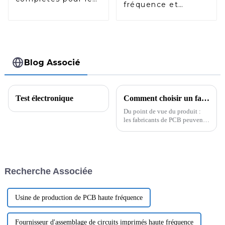
fréquence et
PCB et PCBA des
assemblage de PCB
tensiomètres
pour l'électronique
médicaux
avancée
Blog Associé
Test électronique
Comment choisir un fabricant de PCB
Du point de vue du produit :
les fabricants de PCB peuvent
fournir des échantillons de
produits gratuits. Les clients
peuvent organiser des visites
de l'usine ou obtenir des
échantillons auprès de
Recherche Associée
l'entreprise. En inspectant les
échantillons ou...
Usine de production de PCB haute fréquence
Fournisseur d'assemblage de circuits imprimés haute fréquence