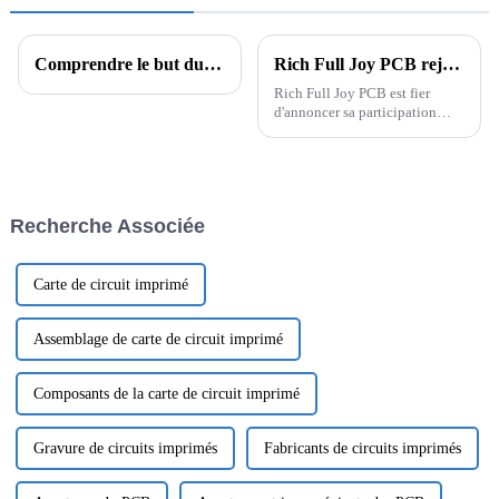
Comprendre le but du perçage des PCB
Rich Full Joy PCB rejoint la première plateforme aérospatiale transfrontalière de Chine 🌍
Rich Full Joy PCB est fier
d'annoncer sa participation
stratégique à la première plate-
forme aérospatiale
transfrontalière à guichet
unique de Chine, aux côtés
d'autres partenaires de premier
Recherche Associée
plan de l'industrie aérospatiale.
Cette plate-forme
révolutionnaire...
Carte de circuit imprimé
Assemblage de carte de circuit imprimé
Composants de la carte de circuit imprimé
Gravure de circuits imprimés
Fabricants de circuits imprimés