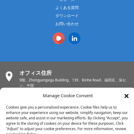
よくある質問
ダウンロード
お問い合わせ
オフィス住所
9階、Zhongyangxigu Building、139、Binhe Road、福田区、深セ
ン、中国
SMT工場
Manage Cookie Consent
中国深セン市宝安市富海街富源義路天瑞工業区ビルA6
Cookies give you a personalized experience. Cookie files help us to
PCB工場
enhance your experience using our website, simplify navigation, keep our
website safe, and assist in our marketing efforts. By clicking "Accept", you
中国江蘇省無錫市西山区雲林街春匯工業地帯
agree to the storing of cookies on your device for these purposes. Click
PCB工場
"Adjust" to adjust your cookie preferences. For more information, review