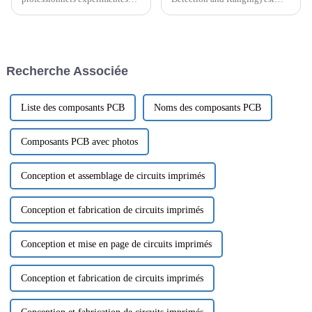
possédant une expertise
d'émettre des signaux laser
technique approfondie dans la
infrarouges et de comparer les
fabrication et les tests de
signaux réfléchis après avoir
circuits imprimés. Nous
rencontré des obstacles avec les
proposons une large gamme de
signaux émis, afin d'obtenir...
Recherche Associée
services de test, notamment
l'analyse des matériaux, les
tests de corrosion et la
fabrication de circuits
Liste des composants PCB
Noms des composants PCB
imprimés.
Composants PCB avec photos
Conception et assemblage de circuits imprimés
Conception et fabrication de circuits imprimés
Conception et mise en page de circuits imprimés
Conception et fabrication de circuits imprimés