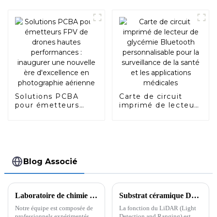
Solutions PCBA
Carte de circuit
pour émetteurs
imprimé de lecteur
FPV de drones
de glycémie
hautes
Bluetooth
performances :
personnalisable
inaugurer une
pour la surveillance
nouvelle ère
de la santé et les
d'excellence en
applications
Blog Associé
photographie
médicales
aérienne
Laboratoire de chimie des PCB Laboratoire de physique des PCB Assurance qualité de classe mondiale
Substrat céramique DPC : une option idéale pour le packaging des puces LiDAR automobiles
Notre équipe est composée de
La fonction du LiDAR (Light
professionnels expérimentés
Detection and Ranging) est