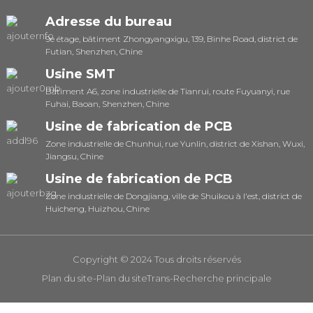
Adresse du bureau
9e étage, bâtiment Zhongyangxigu, 139, Binhe Road, district de
Futian, Shenzhen, Chine
Usine SMT
Bâtiment A6, zone industrielle de Tianrui, route Fuyuanyi, rue
Fuhai, Baoan, Shenzhen, Chine
Usine de fabrication de PCB
Zone industrielle de Chunhui, rue Yunlin, district de Xishan, Wuxi,
Jiangsu, Chine
Usine de fabrication de PCB
Zone industrielle de Dongjiang, ville de Shuikou à l'est, district de
Huicheng, Huizhou, Chine
Copyright © 2024 Tous droits réservés
Plan du site
-
Plan du siteTrans
-
Recherche principale