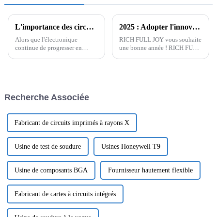
L'importance des circuits imprimés haute fréquence dans la fabrication de produits électroniques
2025 : Adopter l'innovation, façonner l'avenir
Alors que l'électronique
RICH FULL JOY vous souhaite
continue de progresser en
une bonne année ! RICH FULL
complexité et d'exiger des
JOY Alors que nous disons
débits de transmission de
adieu à 2024 et embrassons
signaux plus rapides, les
l'excitation de la nouvelle
circuits imprimés haute
année, RICH FULL JOY vous
fréquence sont devenus un
adresse ses sincères vœux de
Recherche Associée
composant crucial dans le
Nouvel An...
développement d'applications
hautes performances...
Fabricant de circuits imprimés à rayons X
Usine de test de soudure
Usines Honeywell T9
Usine de composants BGA
Fournisseur hautement flexible
Fabricant de cartes à circuits intégrés