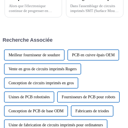
Alors que l'électronique
Dans l'assemblage de circuits
continue de progresser en
imprimés SMT (Surface Mount
complexité et d'exiger des
Technology), la prévention des
débits de transmission de
courts-circuits est essentielle
signaux plus rapides, les
pour garantir la fiabilité et la
circuits imprimés haute
fonctionnalité du produit final.
fréquence sont devenus un
Les courts-circuits affectent
Recherche Associée
composant crucial dans le
non seulement les
développement d'applications
performances du produit, mais
hautes performances...
aussi sa durée de vie.
Meilleur fournisseur de soudure
PCB en cuivre épais OEM
Vente en gros de circuits imprimés Rogers
Conception de circuits imprimés en gros
Usines de PCB robotisées
Fournisseurs de PCB pour robots
Conception de PCB de base ODM
Fabricants de triodes
Usine de fabrication de circuits imprimés pour ordinateurs