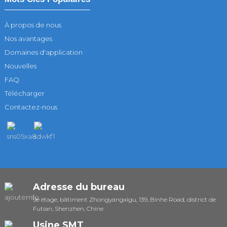
À propos de nous
Nos avantages
Domaines d'application
Nouvelles
FAQ
Télécharger
Contactez-nous
Adresse du bureau
9e étage, bâtiment Zhongyangxigu, 139, Binhe Road, district de
Futian, Shenzhen, Chine
Usine SMT