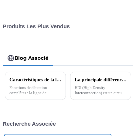
Produits Les Plus Vendus
Blog Associé
Caractéristiques de la ligne de nettoyage de circuits imprimés finis : détection de pliage et de déformation des cartes
La principale différence entre HDI et PCB ordinaire - une nouvelle ère d'interconnexion haute densité
Fonctions de détection
HDI (High Density
complètes : la ligne de
Interconnection) est un circuit
nettoyage de PCB finis nettoie
imprimé compact conçu pour
non seulement les PCB, mais
les utilisateurs à faible volume.
dispose également d'une
Par rapport aux PCB ordinaires,
détection de pliage et de
la caractéristique la plus
déformation des cartes pour
importante du HDI est sa
Recherche Associée
garantir la planéité et la qualité
densité de câblage élevée. La
de la finition...
différenciation...