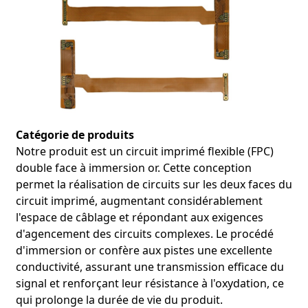
Dans le domaine des équipements de communication 5G,
notre circuit imprimé flexible FPC double face plaqué or par
immersion, grâce à ses excellentes performances de
contrôle d'impédance, garantit efficacement la
Catégorie de produits
transmission stable des signaux haut débit dans les
Notre produit est un circuit imprimé flexible (FPC)
stations de base. Lors du projet de modernisation des
double face à immersion or. Cette conception
stations de base 5G d'une entreprise de
télécommunications de renom, l'adoption de notre circuit
permet la réalisation de circuits sur les deux faces du
imprimé flexible FPC a permis de réduire significativement
circuit imprimé, augmentant considérablement
le taux d'erreur binaire et d'augmenter le débit de
l'espace de câblage et répondant aux exigences
transmission de données de [X]%. Ce dispositif a fortement
d'agencement des circuits complexes. Le procédé
contribué à l'extension de la couverture du réseau 5G et à
d'immersion or confère aux pistes une excellente
l'amélioration de la qualité du signal.
conductivité, assurant une transmission efficace du
signal et renforçant leur résistance à l'oxydation, ce
Les dispositifs électroniques médicaux sont soumis à des
exigences extrêmement élevées en matière de fiabilité et
qui prolonge la durée de vie du produit.