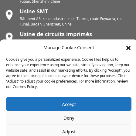
Futian, Shenzhen, Chine
Usine SMT
Bâtiment A6, zone industrielle de Tianrui, route Fuyuanyi, rue
Fuhai, Baoan, Shenzhen, Chine
Usine de circuits imprimés
Zone industrielle de Chunhui, rue Yunlin, district de Xishan, Wuxi,
Manage Cookie Consent
Jiangsu, Chine
Usine de circuits imprimés
Cookies give you a personalized experience. Cookie files help us to
Zone industrielle de Dongjiang, ville de Shuikou Est, district de
enhance your experience using our website, simplify navigation, keep our
Huicheng, Huizhou, Chine
website safe, and assist in our marketing efforts. By clicking "Accept", you
agree to the storing of cookies on your device for these purposes. Click
"Adjust" to adjust your cookie preferences. For more information, review
our Cookies Policy.
Droits d'auteur © 2024 Tous droits réservés
Plan du site
-
-
Resource
Accept
Deny
Adjust