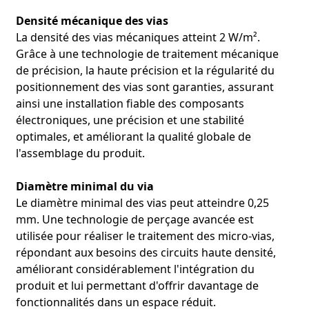
automobile, l'utilisation de notre circuit imprimé flexible
Densité mécanique des vias
FPC permet un fonctionnement stable du système dans
La densité des vias mécaniques atteint 2 W/m².
diverses conditions routières, avec une transmission
Grâce à une technologie de traitement mécanique
précise des données des capteurs. Ceci améliore
de précision, la haute précision et la régularité du
considérablement la fiabilité du système de conduite
autonome et garantit la sécurité du conducteur.
positionnement des vias sont garanties, assurant
ainsi une installation fiable des composants
électroniques, une précision et une stabilité
optimales, et améliorant la qualité globale de
l'assemblage du produit.
● Stimulateur cardiaque
● Méthode de candidature :
Diamètre minimal du via
Le diamètre minimal des vias peut atteindre 0,25
mm. Une technologie de perçage avancée est
utilisée pour réaliser le traitement des micro-vias,
répondant aux besoins des circuits haute densité,
améliorant considérablement l'intégration du
produit et lui permettant d'offrir davantage de
Manifestation de l'avantage :
●
fonctionnalités dans un espace réduit.