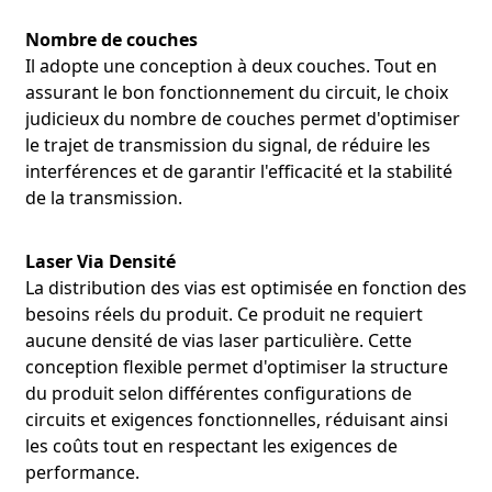
de sécurité. Dans un nouveau dispositif portable de
surveillance électrocardiographique, notre circuit imprimé
Nombre de couches
flexible FPC, grâce à sa grande flexibilité, s'adapte à la
Il adopte une conception à deux couches. Tout en
structure spatiale complexe interne du dispositif,
assurant le bon fonctionnement du circuit, le choix
permettant ainsi une conception compacte. Parallèlement,
judicieux du nombre de couches permet d'optimiser
ses excellentes performances d'isolation et sa capacité à
le trajet de transmission du signal, de réduire les
résister aux interférences garantissent la précision de
l'acquisition du signal électrocardiographique, fournissant
interférences et de garantir l'efficacité et la stabilité
ainsi des données fiables pour le diagnostic médical. Ce
de la transmission.
dispositif est utilisé dans de nombreux établissements de
santé et a reçu un accueil unanime de la part des
médecins et des patients.
Laser Via Densité
La distribution des vias est optimisée en fonction des
Dans le domaine de l'électronique automobile, et plus
besoins réels du produit. Ce produit ne requiert
précisément pour les systèmes d'assistance à la conduite
aucune densité de vias laser particulière. Cette
autonome, les circuits imprimés flexibles (FPC) doivent
conception flexible permet d'optimiser la structure
fonctionner de manière stable dans des environnements
du produit selon différentes configurations de
difficiles, tels que les hautes températures et les vibrations.
circuits et exigences fonctionnelles, réduisant ainsi
Notre produit utilise des matériaux haute température de
Panasonic et a subi avec succès des tests
les coûts tout en respectant les exigences de
environnementaux rigoureux. Par exemple, dans le module
performance.
de capteurs de conduite autonome d'une certaine marque