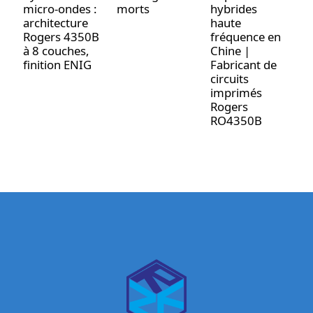
micro-ondes :
morts
hybrides
f
architecture
haute
p
Rogers 4350B
fréquence en
l
à 8 couches,
Chine |
a
finition ENIG
Fabricant de
a
circuits
d
imprimés
d
Rogers
A
RO4350B
v
c