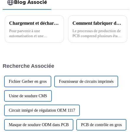
Blog Associé
Chargement et déchargement automatisés de circuits imprimés
Comment fabriquer des PCB de haute qualité ? Guide complet des étapes clés de la fabrication de PCB
Pour parvenir à une
Le processus de production de
automatisation et une
PCB comprend plusieurs étapes
production à haut rendement,
clés, à commencer par la
Shenzhen Rich Full Joy
vérification des données de
Electronics Co., Ltd. a introduit
fabrication de cartes fournies
un système de manipulation de
par les fournisseurs, en passant
PCB robotisé. Cet appareil
par la découpe du matériau, le
Recherche Associée
intelligent remplace le système
perçage, le coulage chimique
manuel traditionnel...
du cuivre, l'image...
Fichier Gerber en gros
Fournisseur de circuits imprimés
Usine de soudure CMS
Circuit intégré de régulation OEM 1117
Masque de soudure ODM dans PCB
PCB de contrôle en gros