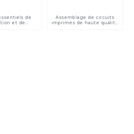
essentiels de
Assemblage de circuits
tion et de
imprimés de haute qualité
on de circuits
pour dispositifs médicaux
 pour drones
performances
imales