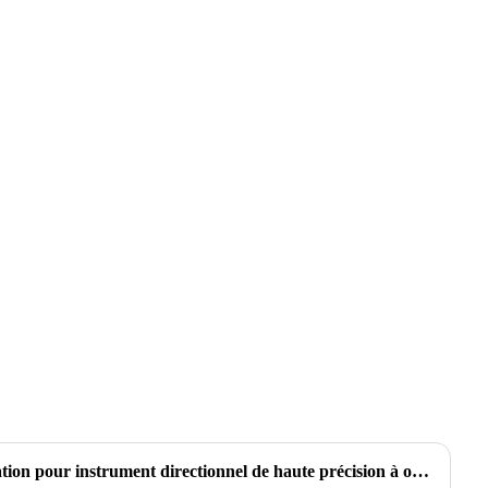
R&D de la structure d'installation pour instrument directionnel de haute précision à ondes ultracourtes