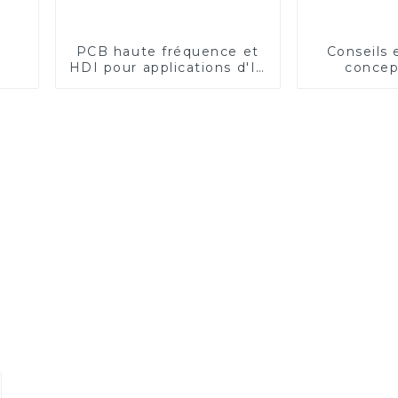
PCB haute fréquence et
Conseils 
HDI pour applications d'IA
concep
| Rich Full Joy PCBA
fabricati
imprimés
pour des 
opt