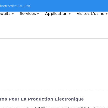
ectronics Co., Ltd.
duits
Services
Application
Visitez L'usine
Gros Pour La Production Électronique