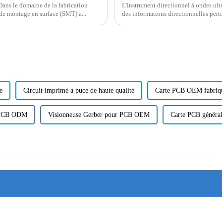
 Dans le domaine de la fabrication
L'instrument directionnel à ondes ultr
e de montage en surface (SMT) a...
des informations directionnelles perti
e
Circuit imprimé à puce de haute qualité
Carte PCB OEM fabriqué
s PCB ODM
Visionneuse Gerber pour PCB OEM
Carte PCB génér