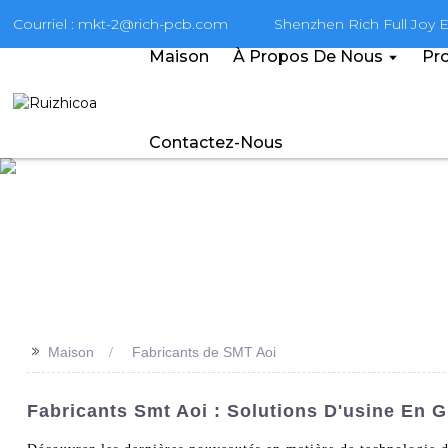
Courriel : mkt-2@rich-pcb.com
Shenzhen Rich Full Joy El
Maison
À Propos De Nous
Pro
Contactez-Nous
>>
Maison
Fabricants de SMT Aoi
Fabricants Smt Aoi : Solutions D'usine En 