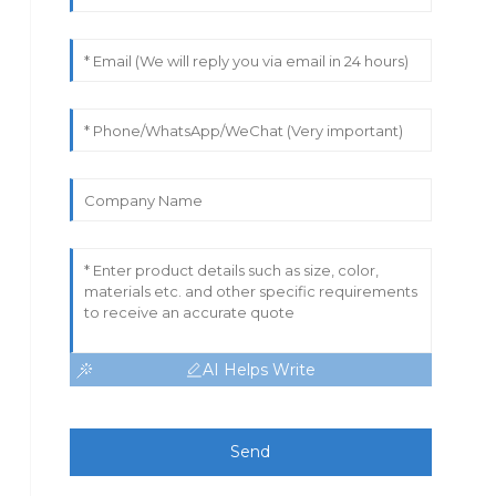
AI Helps Write
Send