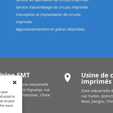
Service d'assemblage de circuits imprimés
Conception et implantation de circuits
imprimés
Approvisionnement en pièces détachées
Usine SMT
Usine de c
imprimés
âtiment A6, zone industrielle
e Tianrui, route Fuyuanyi, rue
Zone industrielle 
e your
uhai, Baoan, Shenzhen, Chine
rue Yunlin, distric
d assist in
Wuxi, Jiangsu, Chi
ies on your
. For more