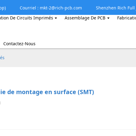
pp)
Courriel : mkt-2@rich-pcb.com
Shenzhen Rich Full J
ation De Circuits Imprimés
Assemblage De PCB
Fabricati
Contactez-Nous
més
ie de montage en surface (SMT)
1