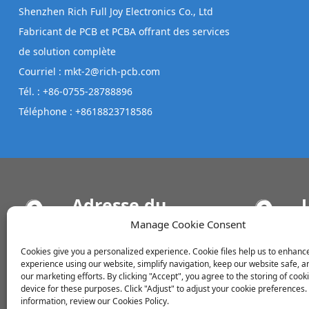
Shenzhen Rich Full Joy Electronics Co., Ltd
Fabricant de PCB et PCBA offrant des services
de solution complète
Courriel : mkt-2@rich-pcb.com
Tél. : +86-0755-28788896
Téléphone : +8618823718586
Adresse du
bureau
Manage Cookie Consent
B
d
9ème étage, bâtiment
Cookies give you a personalized experience. Cookie files help us to enhanc
F
Zhongyangxigu, 139, Binhe
experience using our website, simplify navigation, keep our website safe, an
Road, district de Futian,
our marketing efforts. By clicking "Accept", you agree to the storing of cook
device for these purposes. Click "Adjust" to adjust your cookie preferences
Shenzhen, Chine
information, review our Cookies Policy.