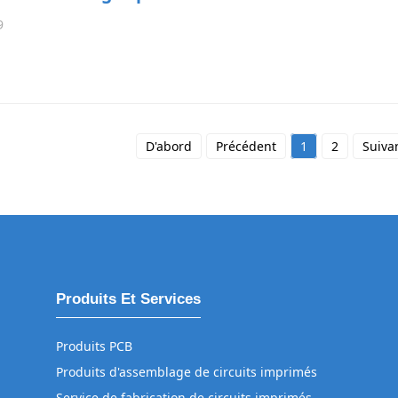
9
D'abord
Précédent
1
2
Suiva
Produits Et Services
Produits PCB
Produits d'assemblage de circuits imprimés
Service de fabrication de circuits imprimés